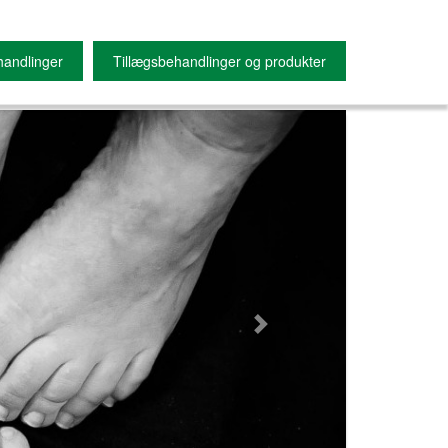
andlinger
Tillægsbehandlinger og produkter
Next